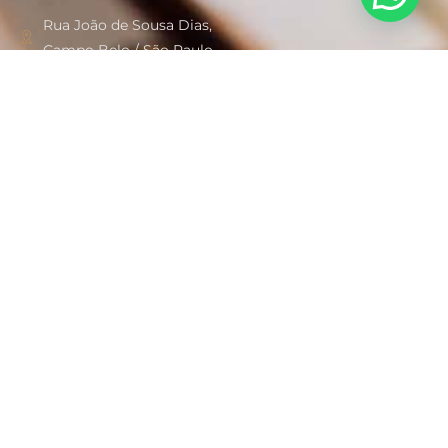
Rua João de Sousa Dias,
Campo Belo / São Paulo
andreia@andreiaborges.adv.br
+55 11 998.345.560
Links Rápidos
OAB
JUCESP
TRT SP
TJ SP
Veja Mais
Advogado Correspondente em São Paulo