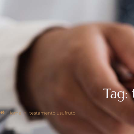
Tag:
Home
»
testamento usufruto