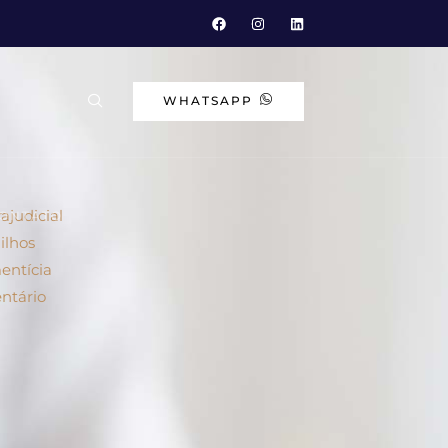
WHATSAPP
A
ajudicial
ONTATO
ilhos
entícia
ntário