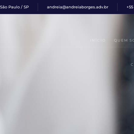
São Paulo / SP
andreia@andreiaborges.adv.br
+55
INÍCIO
QUEM S
C