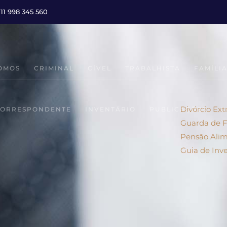
 11 998 345 560
OMOS
CRIMINAL
CÍVEL
TRABALHISTA
FAMÍLI
Divórcio Extr
ORRESPONDENTE
INVENTÁRIO
PUBLICAÇÕES
C
Guarda de F
Pensão Alim
Guia de Inve