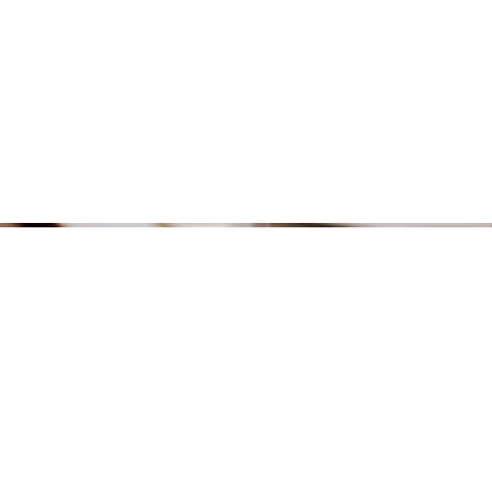
os
Links Rápidos
OAB
ão de Sousa Dias,
Belo / São Paulo
JUCESP
a@andreiaborges.adv.br
TRT SP