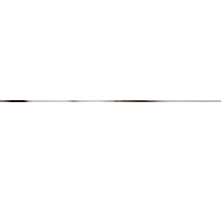
os
Links Rápidos
OAB
ão de Sousa Dias,
Belo / São Paulo
JUCESP
a@andreiaborges.adv.br
TRT SP