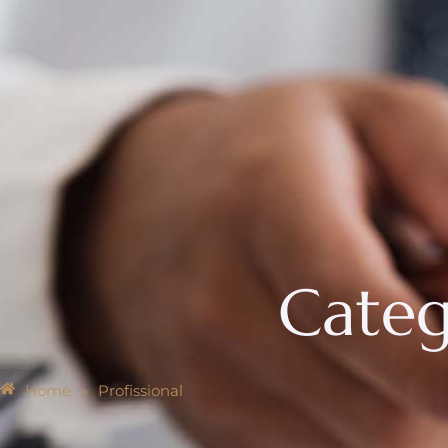
Categ
Home
»
Profissional