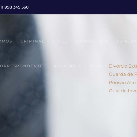
 11 998 345 560
OMOS
CRIMINAL
CÍVEL
TRABALHISTA
FAMÍLI
Divórcio Extr
ORRESPONDENTE
INVENTÁRIO
PUBLICAÇÕES
C
Guarda de F
Pensão Alim
Guia de Inve