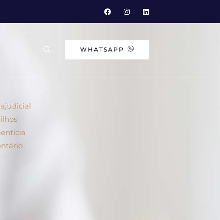
WHATSAPP
A
ajudicial
ONTATO
ilhos
entícia
ntário