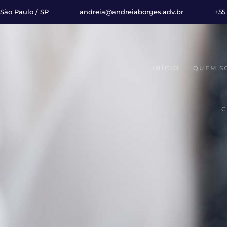
São Paulo / SP
andreia@andreiaborges.adv.br
+55
INÍCIO
QUEM S
C