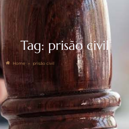
Tag:
prisão civil
Home
»
prisão civil