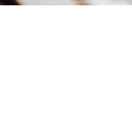
Atuação Jurídica Inclusiva
Contatos
Rua João de Sousa Dias,
Campo Belo / São Paulo
andreia@andreiaborges.adv.br
+55 11 998.345.560
Links Rápidos
OAB
JUCESP