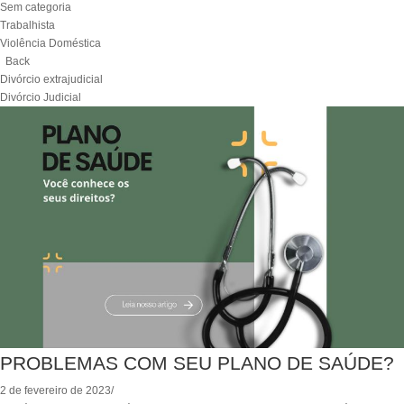
Sem categoria
Trabalhista
Violência Doméstica
Back
Divórcio extrajudicial
Divórcio Judicial
PROBLEMAS COM SEU PLANO DE SAÚDE?
2 de fevereiro de 2023
/