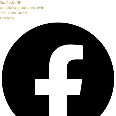
São Paulo / SP
andreia@andreiaborges.adv.br
+55 11 998 345 560
Facebook