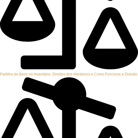
Partilha de Bens no Inventário: Direitos dos Herdeiros e Como Funciona a Divisão