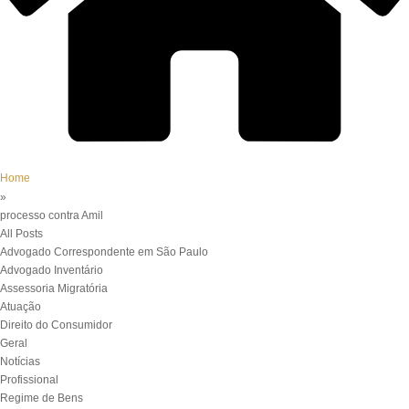
Home
»
processo contra Amil
All Posts
Advogado Correspondente em São Paulo
Advogado Inventário
Assessoria Migratória
Atuação
Direito do Consumidor
Geral
Notícias
Profissional
Regime de Bens