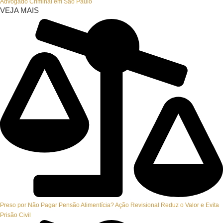
Advogado Criminal em São Paulo
VEJA MAIS
Preso por Não Pagar Pensão Alimentícia? Ação Revisional Reduz o Valor e Evita
Prisão Civil