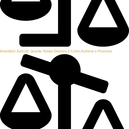
Inventário Judicial: Quanto Tempo Demora e Como Acelerar o Processo