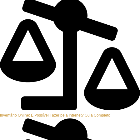
Inventário Online: É Possível Fazer pela Internet? Guia Completo