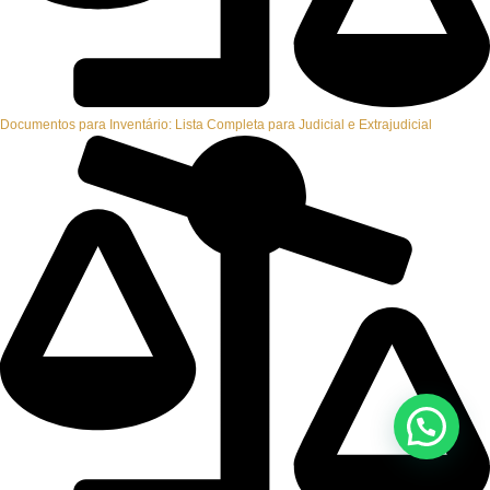
Documentos para Inventário: Lista Completa para Judicial e Extrajudicial