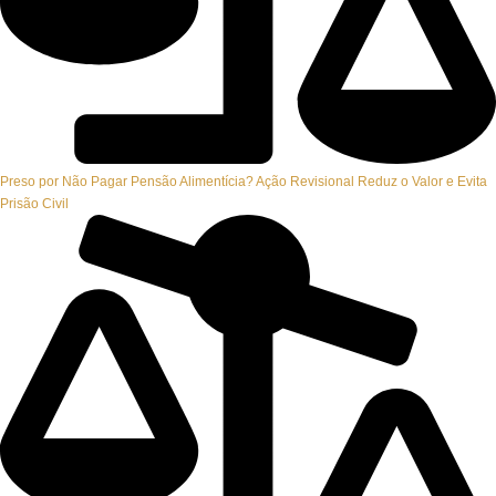
Preso por Não Pagar Pensão Alimentícia? Ação Revisional Reduz o Valor e Evita
Prisão Civil