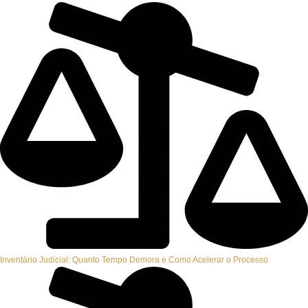
Inventário Judicial: Quanto Tempo Demora e Como Acelerar o Processo