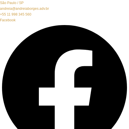
São Paulo / SP
andreia@andreiaborges.adv.br
+55 11 998 345 560
Facebook