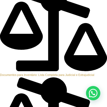
Documentos para Inventário: Lista Completa para Judicial e Extrajudicial