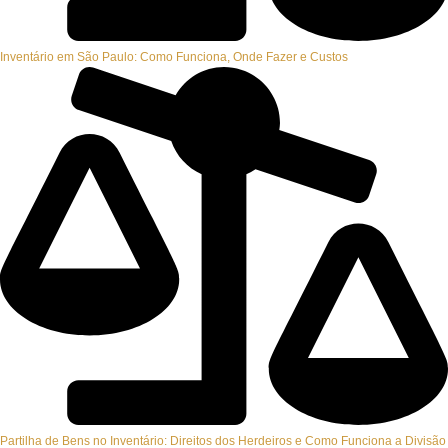
Inventário em São Paulo: Como Funciona, Onde Fazer e Custos
Partilha de Bens no Inventário: Direitos dos Herdeiros e Como Funciona a Divisão