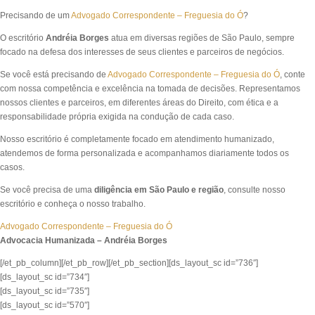
Precisando de um
Advogado Correspondente – Freguesia do Ó
?
O escritório
Andréia Borges
atua em diversas regiões de São Paulo, sempre
focado na defesa dos interesses de seus clientes e parceiros de negócios.
Se você está precisando de
Advogado Correspondente – Freguesia do Ó
, conte
com nossa competência e excelência na tomada de decisões. Representamos
nossos clientes e parceiros, em diferentes áreas do Direito, com ética e a
responsabilidade própria exigida na condução de cada caso.
Nosso escritório é completamente focado em atendimento humanizado,
atendemos de forma personalizada e acompanhamos diariamente todos os
casos.
Se você precisa de uma
diligência em São Paulo e região
, consulte nosso
escritório e conheça o nosso trabalho.
Advogado Correspondente – Freguesia do Ó
Advocacia Humanizada – Andréia Borges
[/et_pb_column][/et_pb_row][/et_pb_section][ds_layout_sc id=”736″]
[ds_layout_sc id=”734″]
[ds_layout_sc id=”735″]
[ds_layout_sc id=”570″]