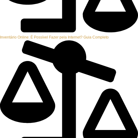
Inventário Online: É Possível Fazer pela Internet? Guia Completo