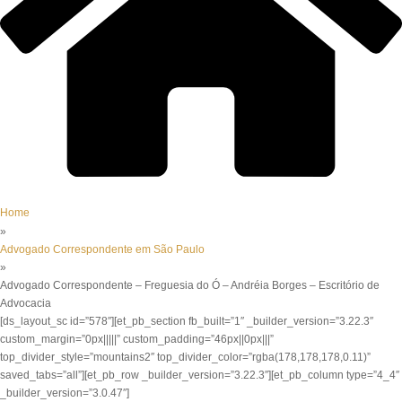
Home
»
Advogado Correspondente em São Paulo
»
Advogado Correspondente – Freguesia do Ó – Andréia Borges – Escritório de
Advocacia
[ds_layout_sc id=”578″][et_pb_section fb_built=”1″ _builder_version=”3.22.3″
custom_margin=”0px|||||” custom_padding=”46px||0px|||”
top_divider_style=”mountains2″ top_divider_color=”rgba(178,178,178,0.11)”
saved_tabs=”all”][et_pb_row _builder_version=”3.22.3″][et_pb_column type=”4_4″
_builder_version=”3.0.47″]