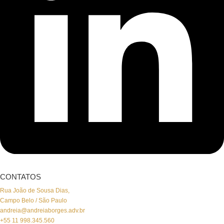
CONTATOS
Rua João de Sousa Dias,
Campo Belo / São Paulo
andreia@andreiaborges.adv.br
+55 11 998.345.560