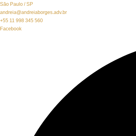
São Paulo / SP
andreia@andreiaborges.adv.br
+55 11 998 345 560
Facebook