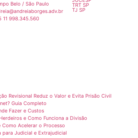
JUCESP
po Belo / São Paulo
TRT SP
TJ SP
reia@andreiaborges.adv.br
 11 998.345.560
o Revisional Reduz o Valor e Evita Prisão Civil
ernet? Guia Completo
nde Fazer e Custos
s Herdeiros e Como Funciona a Divisão
e Como Acelerar o Processo
para Judicial e Extrajudicial