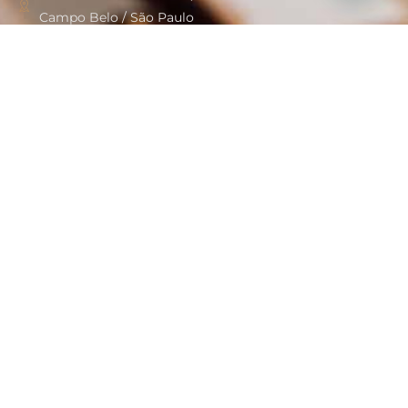
Campo Belo / São Paulo
andreia@andreiaborges.adv.br
+55 11 998.345.560
Links Rápidos
OAB
JUCESP
TRT SP
TJ SP
Veja Mais
Advogado Correspondente em São Paulo
Advogado Inventário