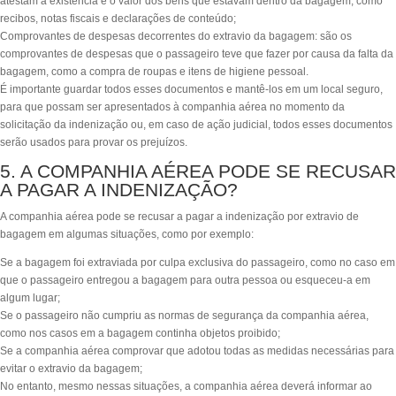
atestam a existência e o valor dos bens que estavam dentro da bagagem, como
recibos, notas fiscais e declarações de conteúdo;
Comprovantes de despesas decorrentes do extravio da bagagem: são os
comprovantes de despesas que o passageiro teve que fazer por causa da falta da
bagagem, como a compra de roupas e itens de higiene pessoal.
É importante guardar todos esses documentos e mantê-los em um local seguro,
para que possam ser apresentados à companhia aérea no momento da
solicitação da indenização ou, em caso de ação judicial, todos esses documentos
serão usados para provar os prejuízos.
5. A COMPANHIA AÉREA PODE SE RECUSAR
A PAGAR A INDENIZAÇÃO?
A companhia aérea pode se recusar a pagar a indenização por extravio de
bagagem em algumas situações, como por exemplo:
Se a bagagem foi extraviada por culpa exclusiva do passageiro, como no caso em
que o passageiro entregou a bagagem para outra pessoa ou esqueceu-a em
algum lugar;
Se o passageiro não cumpriu as normas de segurança da companhia aérea,
como nos casos em a bagagem continha objetos proibido;
Se a companhia aérea comprovar que adotou todas as medidas necessárias para
evitar o extravio da bagagem;
No entanto, mesmo nessas situações, a companhia aérea deverá informar ao