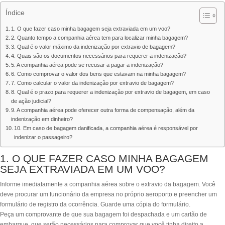
Índice
1. O que fazer caso minha bagagem seja extraviada em um voo?
2. Quanto tempo a companhia aérea tem para localizar minha bagagem?
3. Qual é o valor máximo da indenização por extravio de bagagem?
4. Quais são os documentos necessários para requerer a indenização?
5. A companhia aérea pode se recusar a pagar a indenização?
6. Como comprovar o valor dos bens que estavam na minha bagagem?
7. Como calcular o valor da indenização por extravio de bagagem?
8. Qual é o prazo para requerer a indenização por extravio de bagagem, em caso
de ação judicial?
9. A companhia aérea pode oferecer outra forma de compensação, além da
indenização em dinheiro?
10. Em caso de bagagem danificada, a companhia aérea é responsável por
indenizar o passageiro?
1. O QUE FAZER CASO MINHA BAGAGEM
SEJA EXTRAVIADA EM UM VOO?
Informe imediatamente a companhia aérea sobre o extravio da bagagem. Você
deve procurar um funcionário da empresa no próprio aeroporto e preencher um
formulário de registro da ocorrência. Guarde uma cópia do formulário.
Peça um comprovante de que sua bagagem foi despachada e um cartão de
embarque, que serão necessários para comprovar que você tinha direito a