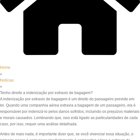
Home
»
Notícias
»
Tenho direito a indenização por extravio de bagagem?
A indenização por extravio de bagagem é um direito do passageiro previsto em
lei. Quando uma companhia aérea extravia a bagagem de um passageiro, ela é
responsável por indenizá-lo pelos danos sofridos, incluindo os prejuízos materiais
e morais causados. Lembrando que, isso está ligado as particularidades de cada
caso, por isso, requer uma análise detalhada.
Antes de mais nada, é importante dizer que, se você vivenciar essa situação, o