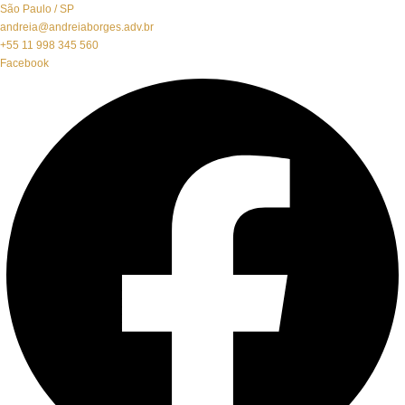
São Paulo / SP
andreia@andreiaborges.adv.br
+55 11 998 345 560
Facebook