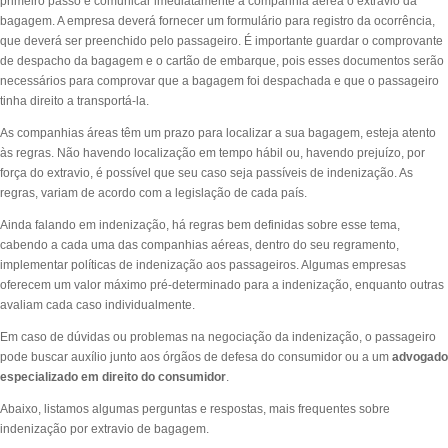
primeiro passo é comunicar imediatamente à companhia aérea o extravio da
bagagem. A empresa deverá fornecer um formulário para registro da ocorrência,
que deverá ser preenchido pelo passageiro. É importante guardar o comprovante
de despacho da bagagem e o cartão de embarque, pois esses documentos serão
necessários para comprovar que a bagagem foi despachada e que o passageiro
tinha direito a transportá-la.
As companhias áreas têm um prazo para localizar a sua bagagem, esteja atento
às regras. Não havendo localização em tempo hábil ou, havendo prejuízo, por
força do extravio, é possível que seu caso seja passíveis de indenização. As
regras, variam de acordo com a legislação de cada país.
Ainda falando em indenização, há regras bem definidas sobre esse tema,
cabendo a cada uma das companhias aéreas, dentro do seu regramento,
implementar políticas de indenização aos passageiros. Algumas empresas
oferecem um valor máximo pré-determinado para a indenização, enquanto outras
avaliam cada caso individualmente.
Em caso de dúvidas ou problemas na negociação da indenização, o passageiro
pode buscar auxílio junto aos órgãos de defesa do consumidor ou a um
advogado
especializado em direito do consumidor
.
Abaixo, listamos algumas perguntas e respostas, mais frequentes sobre
indenização por extravio de bagagem.