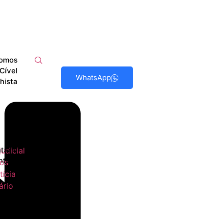
omos
Cível
WhatsApp
hista
tário
udicial
ntato
hos
tícia
ário