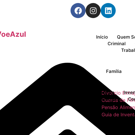
VoeAzul
Início
Quem S
Criminal
Trabal
Família
Correspondente
Inven
Divórcio Extraj
Publicações
Co
Guarda de Fil
Pensão Alimen
Guia de Invent