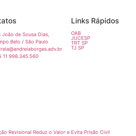
tatos
Links Rápidos
OAB
 João de Sousa Dias,
JUCESP
po Belo / São Paulo
TRT SP
TJ SP
reia@andreiaborges.adv.br
 11 998.345.560
o Revisional Reduz o Valor e Evita Prisão Civil