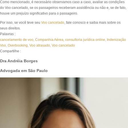
Como mencionado, é necessário observamos caso a caso, avaliar as condições
do Voo cancelado, se os passageiros receberam assistência ou não e, se de fato,
houve um prejuízo significativo para o passageiro.
Por isso, se você teve seu
Voo cancelado
, fale conosco e saiba mais sobre os
seus direitos.
Palavras :
cancelamento de voo
,
Companhia Aérea
,
consultoria jurídica online
,
Indenização
Voo
,
Overbooking
,
Voo atrasado
,
Voo cancelado
Compartilhe :
Dra Andréia Borges
Advogada em São Paulo