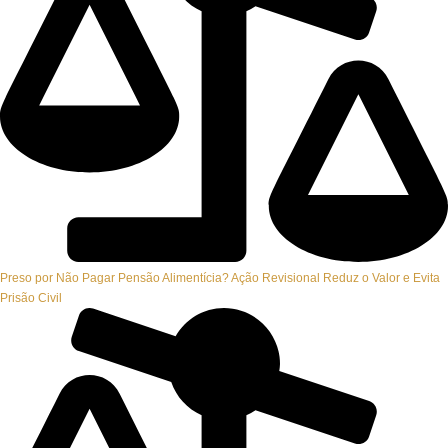
Preso por Não Pagar Pensão Alimentícia? Ação Revisional Reduz o Valor e Evita
Prisão Civil