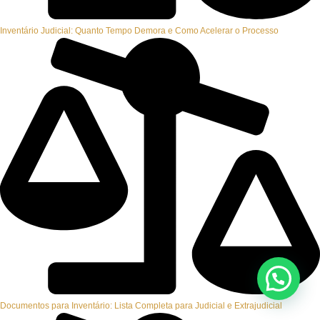
Inventário Judicial: Quanto Tempo Demora e Como Acelerar o Processo
Documentos para Inventário: Lista Completa para Judicial e Extrajudicial