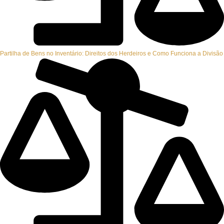
Partilha de Bens no Inventário: Direitos dos Herdeiros e Como Funciona a Divisão