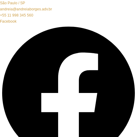
São Paulo / SP
andreia@andreiaborges.adv.br
+55 11 998 345 560
Facebook