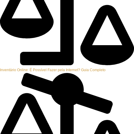
Inventário Online: É Possível Fazer pela Internet? Guia Completo