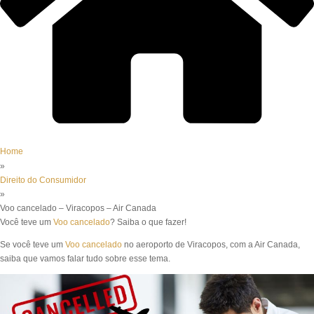
Home
»
Direito do Consumidor
»
Voo cancelado – Viracopos – Air Canada
Você teve um
Voo cancelado
? Saiba o que fazer!
Se você teve um
Voo cancelado
no aeroporto de Viracopos, com a Air Canada,
saiba que vamos falar tudo sobre esse tema.